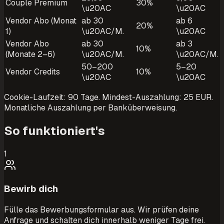
Couple Premium
30%
\u20AC
\u20AC
Vendor Abo (Monat
ab 30
ab 6
20%
1)
\u20AC/M.
\u20AC
Vendor Abo
ab 30
ab 3
10%
(Monate 2–6)
\u20AC/M.
\u20AC/M.
50–200
5–20
Vendor Credits
10%
\u20AC
\u20AC
Cookie-Laufzeit: 90 Tage. Mindest-Auszahlung: 25 EUR.
Monatliche Auszahlung per Banküberweisung.
So funktioniert's
1
Bewirb dich
Fülle das Bewerbungsformular aus. Wir prüfen deine
Anfrage und schalten dich innerhalb weniger Tage frei.