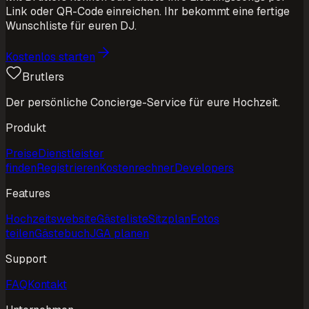
Link oder QR-Code einreichen. Ihr bekommt eine fertige
Wunschliste für euren DJ.
Kostenlos starten
Brutlers
Der persönliche Concierge-Service für eure Hochzeit.
Produkt
Preise
Dienstleister
finden
Registrieren
Kostenrechner
Developers
Features
Hochzeitswebsite
Gästeliste
Sitzplan
Fotos
teilen
Gästebuch
JGA planen
Support
FAQ
Kontakt