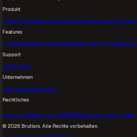
Produkt
Preise
Dienstleister finden
Registrieren
Kostenrechner
Devel
Features
Hochzeitswebsite
Gästeliste
Sitzplan
Fotos teilen
Gästebuch
Support
FAQ
Kontakt
Unternehmen
Über uns
Release Notes
Rechtliches
Impressum
Datenschutz
AGB
AGB Dienstleister
Widerruf
Barr
©
2026
Brutlers.
Alle Rechte vorbehalten.