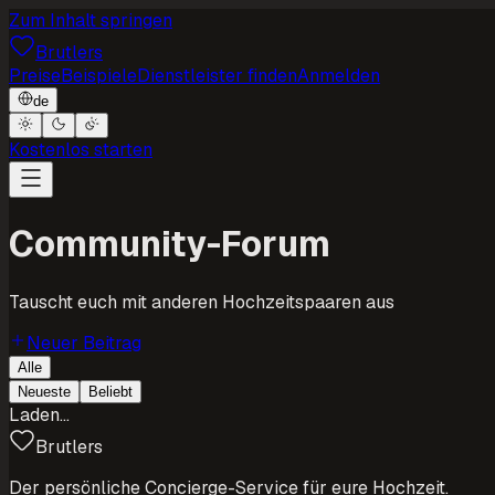
Zum Inhalt springen
Brutlers
Preise
Beispiele
Dienstleister finden
Anmelden
de
Kostenlos starten
Community-Forum
Tauscht euch mit anderen Hochzeitspaaren aus
Neuer Beitrag
Alle
Neueste
Beliebt
Laden…
Brutlers
Der persönliche Concierge-Service für eure Hochzeit.