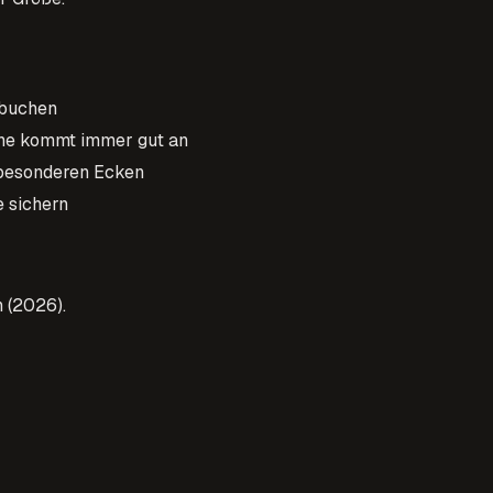
 buchen
che kommt immer gut an
e besonderen Ecken
e sichern
n (2026).