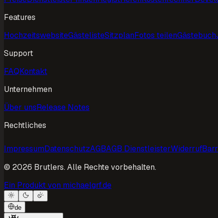
Features
Hochzeitswebsite
Gästeliste
Sitzplan
Fotos teilen
Gästebuch
Support
FAQ
Kontakt
Unternehmen
Über uns
Release Notes
Rechtliches
Impressum
Datenschutz
AGB
AGB Dienstleister
Widerruf
Barr
©
2026
Brutlers.
Alle Rechte vorbehalten.
Ein Produkt von michaelgrf.de
de