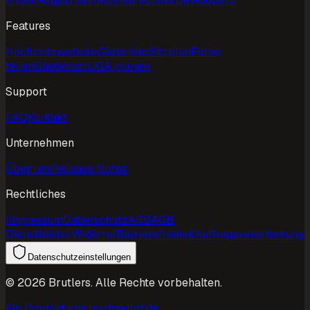
finden
Registrieren
Kostenrechner
Developers
Features
Hochzeitswebsite
Gästeliste
Sitzplan
Fotos
teilen
Gästebuch
JGA planen
Support
FAQ
Kontakt
Unternehmen
Über uns
Release Notes
Rechtliches
Impressum
Datenschutz
AGB
AGB
Dienstleister
Widerruf
Barrierefreiheit
Auftragsverarbeitung
Datenschutzeinstellungen
©
2026
Brutlers.
Alle Rechte vorbehalten.
Ein Produkt von michaelgrf.de