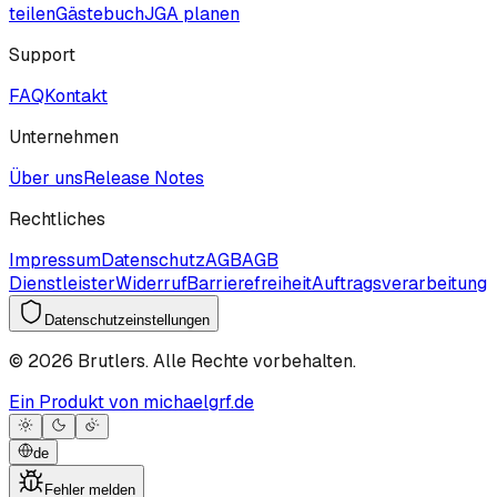
teilen
Gästebuch
JGA planen
Support
FAQ
Kontakt
Unternehmen
Über uns
Release Notes
Rechtliches
Impressum
Datenschutz
AGB
AGB
Dienstleister
Widerruf
Barrierefreiheit
Auftragsverarbeitung
Datenschutzeinstellungen
©
2026
Brutlers.
Alle Rechte vorbehalten.
Ein Produkt von michaelgrf.de
de
Fehler melden