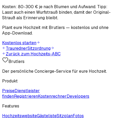
Kosten: 80-300 € je nach Blumen und Aufwand. Tipp:
Lasst auch einen Wurfstrauß binden, damit der Original-
Strauß als Erinnerung bleibt.
Plant eure Hochzeit mit Brutlers — kostenlos und ohne
App-Download.
Kostenlos starten
Trauredner
Sitzordnung
Zurück zum Hochzeits-ABC
Brutlers
Der persönliche Concierge-Service für eure Hochzeit.
Produkt
Preise
Dienstleister
finden
Registrieren
Kostenrechner
Developers
Features
Hochzeitswebsite
Gästeliste
Sitzplan
Fotos