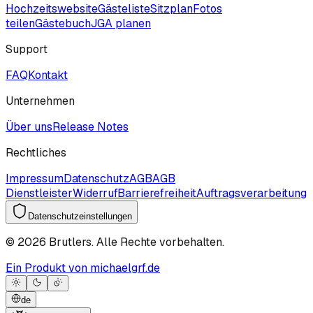
Hochzeitswebsite
Gästeliste
Sitzplan
Fotos
teilen
Gästebuch
JGA planen
Support
FAQ
Kontakt
Unternehmen
Über uns
Release Notes
Rechtliches
Impressum
Datenschutz
AGB
AGB
Dienstleister
Widerruf
Barrierefreiheit
Auftragsverarbeitung
Datenschutzeinstellungen
©
2026
Brutlers.
Alle Rechte vorbehalten.
Ein Produkt von michaelgrf.de
de