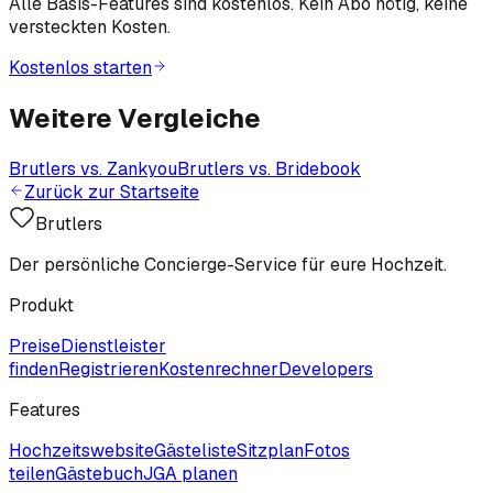
Alle Basis-Features sind kostenlos. Kein Abo nötig, keine
versteckten Kosten.
Kostenlos starten
Weitere Vergleiche
Brutlers vs.
Zankyou
Brutlers vs.
Bridebook
Zurück zur Startseite
Brutlers
Der persönliche Concierge-Service für eure Hochzeit.
Produkt
Preise
Dienstleister
finden
Registrieren
Kostenrechner
Developers
Features
Hochzeitswebsite
Gästeliste
Sitzplan
Fotos
teilen
Gästebuch
JGA planen