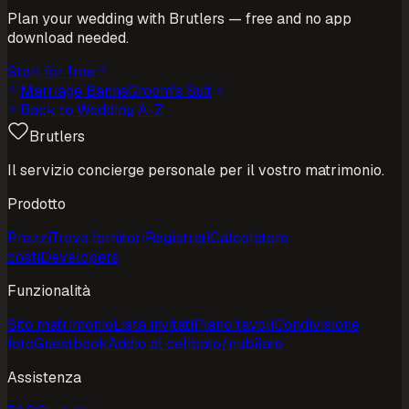
Plan your wedding with Brutlers — free and no app
download needed.
Start for free
Marriage Banns
Groom's Suit
Back to Wedding A-Z
Brutlers
Il servizio concierge personale per il vostro matrimonio.
Prodotto
Prezzi
Trova fornitori
Registrati
Calcolatore
costi
Developers
Funzionalità
Sito matrimonio
Lista invitati
Piano tavoli
Condivisione
foto
Guestbook
Addio al celibato/nubilato
Assistenza