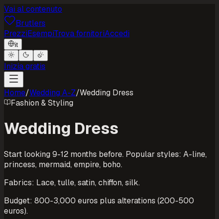
Vai al contenuto
Brutlers
Prezzi
Esempi
Trova fornitori
Accedi
it
Inizia gratis
Home
/
Wedding A-Z
/
Wedding Dress
Fashion & Styling
Wedding Dress
Start looking 9-12 months before. Popular styles: A-line,
princess, mermaid, empire, boho.
Fabrics: Lace, tulle, satin, chiffon, silk.
Budget: 800-3,000 euros plus alterations (200-500
euros).