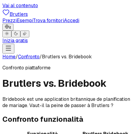
Vai al contenuto
Brutlers
Prezzi
Esempi
Trova fornitori
Accedi
it
Inizia gratis
Home
/
Confronto
/
Brutlers vs.
Bridebook
Confronto piattaforme
Brutlers vs.
Bridebook
Bridebook est une application britannique de planification
de mariage. Vaut-il la peine de passer à Brutlers ?
Confronto funzionalità
Funzionalità
Brutlers
Bridebook