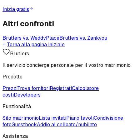
Inizia gratis
Altri confronti
Brutlers vs.
WeddyPlace
Brutlers vs.
Zankyou
Torna alla pagina iniziale
Brutlers
Il servizio concierge personale per il vostro matrimonio.
Prodotto
Prezzi
Trova fornitori
Registrati
Calcolatore
costi
Developers
Funzionalità
Sito matrimonio
Lista invitati
Piano tavoli
Condivisione
foto
Guestbook
Addio al celibato/nubilato
Assistenza