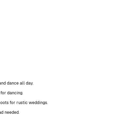
and dance all day.
for dancing.
oots for rustic weddings.
ad needed.