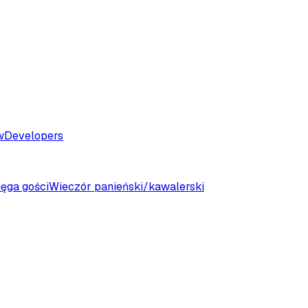
w
Developers
ięga gości
Wieczór panieński/kawalerski