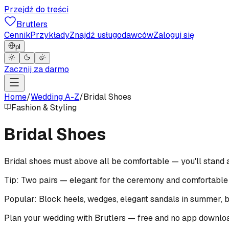
Przejdź do treści
Brutlers
Cennik
Przykłady
Znajdź usługodawców
Zaloguj się
pl
Zacznij za darmo
Home
/
Wedding A-Z
/
Bridal Shoes
Fashion & Styling
Bridal Shoes
Bridal shoes must above all be comfortable — you'll stand 
Tip: Two pairs — elegant for the ceremony and comfortable 
Popular: Block heels, wedges, elegant sandals in summer, b
Plan your wedding with Brutlers — free and no app downlo