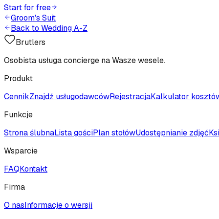
Start for free
Groom's Suit
Back to Wedding A-Z
Brutlers
Osobista usługa concierge na Wasze wesele.
Produkt
Cennik
Znajdź usługodawców
Rejestracja
Kalkulator kosztó
Funkcje
Strona ślubna
Lista gości
Plan stołów
Udostępnianie zdjęć
Ks
Wsparcie
FAQ
Kontakt
Firma
O nas
Informacje o wersji