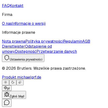
FAQ
Kontakt
Firma
O nas
Informacje o wersji
Informacje prawne
Nota prawna
Polityka prywatności
Regulamin
AGB
Dienstleister
Odstąpienie od
umowy
Dostępność
Przetwarzanie danych
Ustawienia prywatności
©
2026
Brutlers.
Wszelkie prawa zastrzeżone.
Produkt michaelgrf.de
pl
Zgłoś błąd