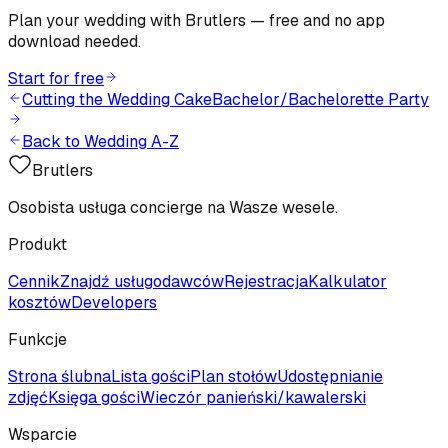
Plan your wedding with Brutlers — free and no app
download needed.
Start for free
Cutting the Wedding Cake
Bachelor/Bachelorette Party
Back to Wedding A-Z
Brutlers
Osobista usługa concierge na Wasze wesele.
Produkt
Cennik
Znajdź usługodawców
Rejestracja
Kalkulator
kosztów
Developers
Funkcje
Strona ślubna
Lista gości
Plan stołów
Udostępnianie
zdjęć
Księga gości
Wieczór panieński/kawalerski
Wsparcie