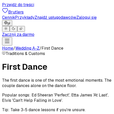
Przejdź do treści
Brutlers
Cennik
Przykłady
Znajdź usługodawców
Zaloguj się
pl
Zacznij za darmo
Home
/
Wedding A-Z
/
First Dance
Traditions & Customs
First Dance
The first dance is one of the most emotional moments. The
couple dances alone on the dance floor.
Popular songs: Ed Sheeran 'Perfect', Etta James 'At Last',
Elvis 'Can't Help Falling in Love'.
Tip: Take 3-5 dance lessons if you're unsure.