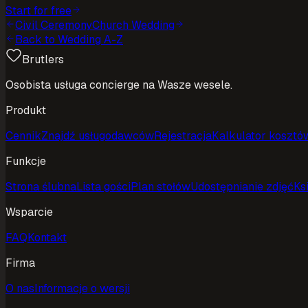
Start for free
Civil Ceremony
Church Wedding
Back to Wedding A-Z
Brutlers
Osobista usługa concierge na Wasze wesele.
Produkt
Cennik
Znajdź usługodawców
Rejestracja
Kalkulator kosztó
Funkcje
Strona ślubna
Lista gości
Plan stołów
Udostępnianie zdjęć
Ks
Wsparcie
FAQ
Kontakt
Firma
O nas
Informacje o wersji