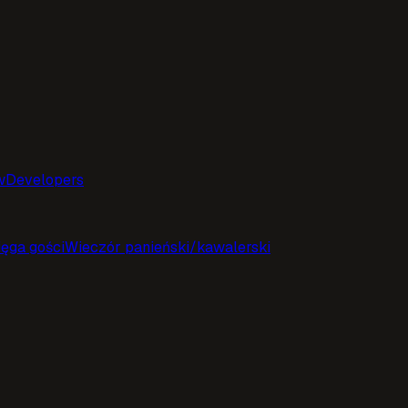
w
Developers
ięga gości
Wieczór panieński/kawalerski