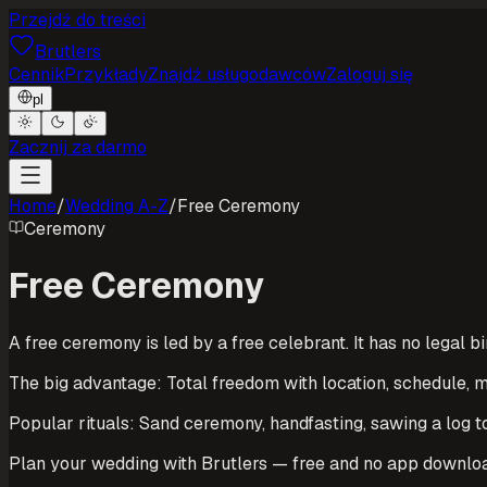
Przejdź do treści
Brutlers
Cennik
Przykłady
Znajdź usługodawców
Zaloguj się
pl
Zacznij za darmo
Home
/
Wedding A-Z
/
Free Ceremony
Ceremony
Free Ceremony
A free ceremony is led by a free celebrant. It has no legal bi
The big advantage: Total freedom with location, schedule, mu
Popular rituals: Sand ceremony, handfasting, sawing a log t
Plan your wedding with Brutlers — free and no app downlo