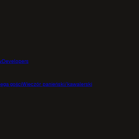
w
Developers
ięga gości
Wieczór panieński/kawalerski