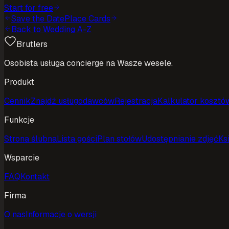
Start for free
Save the Date
Place Cards
Back to Wedding A-Z
Brutlers
Osobista usługa concierge na Wasze wesele.
Produkt
Cennik
Znajdź usługodawców
Rejestracja
Kalkulator kosztó
Funkcje
Strona ślubna
Lista gości
Plan stołów
Udostępnianie zdjęć
Ks
Wsparcie
FAQ
Kontakt
Firma
O nas
Informacje o wersji