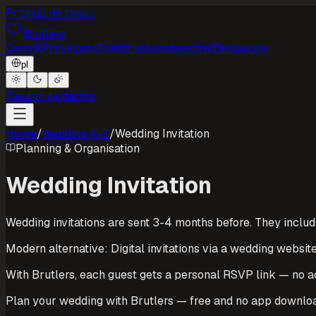
Przejdź do treści
Brutlers
Cennik
Przykłady
Znajdź usługodawców
Zaloguj się
pl
Zacznij za darmo
Home
/
Wedding A-Z
/
Wedding Invitation
Planning & Organisation
Wedding Invitation
Wedding invitations are sent 3-4 months before. They includ
Modern alternative: Digital invitations via a wedding website
With Brutlers, each guest gets a personal RSVP link — no 
Plan your wedding with Brutlers — free and no app downlo