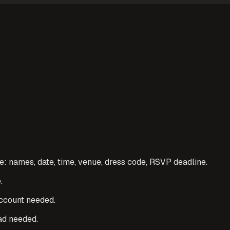
e: names, date, time, venue, dress code, RSVP deadline.
.
account needed.
ad needed.