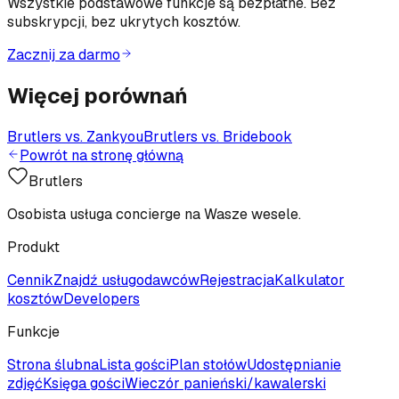
Wszystkie podstawowe funkcje są bezpłatne. Bez
subskrypcji, bez ukrytych kosztów.
Zacznij za darmo
Więcej porównań
Brutlers vs.
Zankyou
Brutlers vs.
Bridebook
Powrót na stronę główną
Brutlers
Osobista usługa concierge na Wasze wesele.
Produkt
Cennik
Znajdź usługodawców
Rejestracja
Kalkulator
kosztów
Developers
Funkcje
Strona ślubna
Lista gości
Plan stołów
Udostępnianie
zdjęć
Księga gości
Wieczór panieński/kawalerski