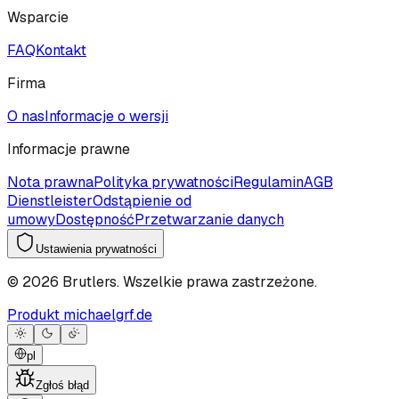
Wsparcie
FAQ
Kontakt
Firma
O nas
Informacje o wersji
Informacje prawne
Nota prawna
Polityka prywatności
Regulamin
AGB
Dienstleister
Odstąpienie od
umowy
Dostępność
Przetwarzanie danych
Ustawienia prywatności
©
2026
Brutlers.
Wszelkie prawa zastrzeżone.
Produkt michaelgrf.de
pl
Zgłoś błąd