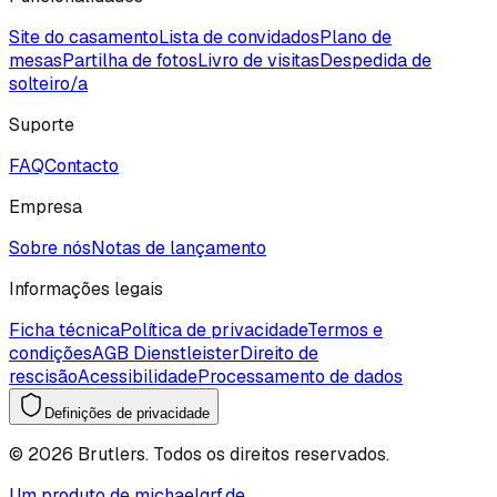
Site do casamento
Lista de convidados
Plano de
mesas
Partilha de fotos
Livro de visitas
Despedida de
solteiro/a
Suporte
FAQ
Contacto
Empresa
Sobre nós
Notas de lançamento
Informações legais
Ficha técnica
Política de privacidade
Termos e
condições
AGB Dienstleister
Direito de
rescisão
Acessibilidade
Processamento de dados
Definições de privacidade
©
2026
Brutlers.
Todos os direitos reservados.
Um produto de michaelgrf.de