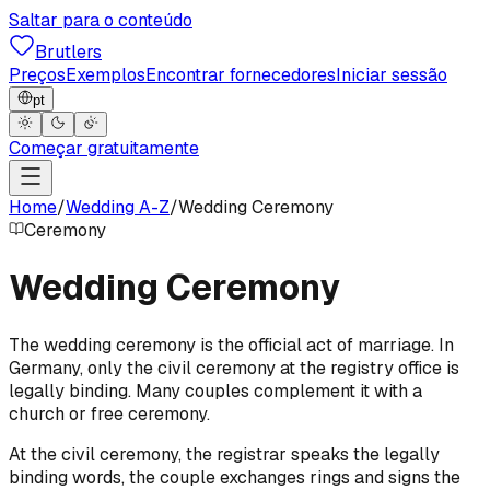
Saltar para o conteúdo
Brutlers
Preços
Exemplos
Encontrar fornecedores
Iniciar sessão
pt
Começar gratuitamente
Home
/
Wedding A-Z
/
Wedding Ceremony
Ceremony
Wedding Ceremony
The wedding ceremony is the official act of marriage. In
Germany, only the civil ceremony at the registry office is
legally binding. Many couples complement it with a
church or free ceremony.
At the civil ceremony, the registrar speaks the legally
binding words, the couple exchanges rings and signs the