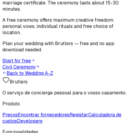
marriage certificate. The ceremony lasts about 15-30
minutes.
A free ceremony offers maximum creative freedom:
personal vows, individual rituals and free choice of
location.
Plan your wedding with Brutlers — free and no app
download needed.
Start for free
Civil Ceremony
Back to Wedding A-Z
Brutlers
O serviço de concierge pessoal para o vosso casamento.
Produto
Preços
Encontrar fornecedores
Registar
Calculadora de
custos
Developers
Funcionalidades