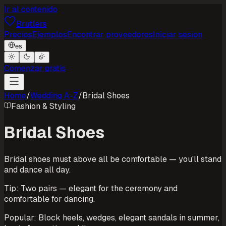
Ir al contenido
Brutlers
Precios
Ejemplos
Encontrar proveedores
Iniciar sesion
es
Comenzar gratis
Home
/
Wedding A-Z
/
Bridal Shoes
Fashion & Styling
Bridal Shoes
Bridal shoes must above all be comfortable — you'll stand
and dance all day.
Tip: Two pairs — elegant for the ceremony and
comfortable for dancing.
Popular: Block heels, wedges, elegant sandals in summer,