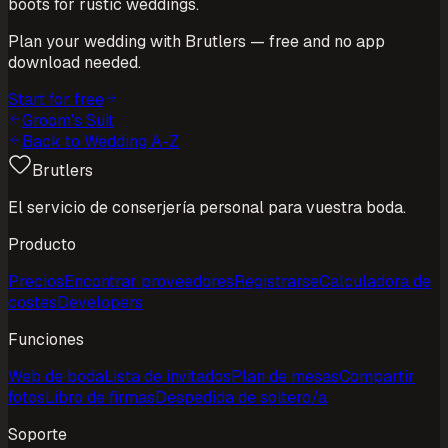
boots for rustic weddings.
Plan your wedding with Brutlers — free and no app
download needed.
Start for free
Groom's Suit
Back to Wedding A-Z
Brutlers
El servicio de conserjería personal para vuestra boda.
Producto
Precios
Encontrar proveedores
Registrarse
Calculadora de
costes
Developers
Funciones
Web de boda
Lista de invitados
Plan de mesas
Compartir
fotos
Libro de firmas
Despedida de soltero/a
Soporte