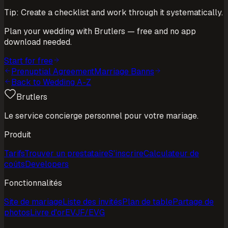
Tip: Create a checklist and work through it systematically.
Plan your wedding with Brutlers — free and no app
download needed.
Start for free
Prenuptial Agreement
Marriage Banns
Back to Wedding A-Z
Brutlers
Le service concierge personnel pour votre mariage.
Produit
Tarifs
Trouver un prestataire
S'inscrire
Calculateur de
coûts
Developers
Fonctionnalités
Site de mariage
Liste des invités
Plan de table
Partage de
photos
Livre d'or
EVJF/EVG