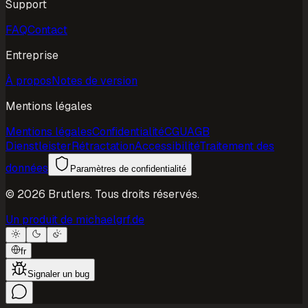
Support
FAQ
Contact
Entreprise
À propos
Notes de version
Mentions légales
Mentions légales
Confidentialité
CGU
AGB
Dienstleister
Rétractation
Accessibilité
Traitement des
données
Paramètres de confidentialité
©
2026
Brutlers.
Tous droits réservés.
Un produit de michaelgrf.de
fr
Signaler un bug