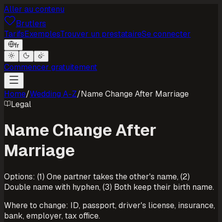
Aller au contenu
Brutlers
Tarifs
Exemples
Trouver un prestataire
Se connecter
fr
Commencer gratuitement
Home
/
Wedding A-Z
/
Name Change After Marriage
Legal
Name Change After
Marriage
Options: (1) One partner takes the other's name, (2)
Double name with hyphen, (3) Both keep their birth name.
Where to change: ID, passport, driver's license, insurance,
bank, employer, tax office.