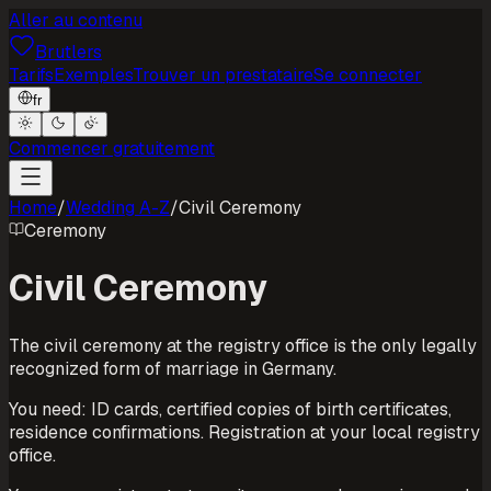
Aller au contenu
Brutlers
Tarifs
Exemples
Trouver un prestataire
Se connecter
fr
Commencer gratuitement
Home
/
Wedding A-Z
/
Civil Ceremony
Ceremony
Civil Ceremony
The civil ceremony at the registry office is the only legally
recognized form of marriage in Germany.
You need: ID cards, certified copies of birth certificates,
residence confirmations. Registration at your local registry
office.