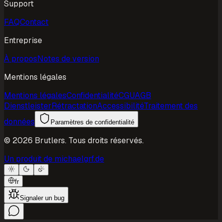
Support
FAQ
Contact
Entreprise
À propos
Notes de version
Mentions légales
Mentions légales
Confidentialité
CGU
AGB
Dienstleister
Rétractation
Accessibilité
Traitement des
données
Paramètres de confidentialité
©
2026
Brutlers.
Tous droits réservés.
Un produit de michaelgrf.de
fr
Signaler un bug