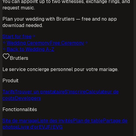
You can appoint up to two witnesses, exchange rings, and
request music.
Plan your wedding with Brutlers — free and no app
download needed.
Start for free
Wedding Ceremony
Free Ceremony
Back to Wedding A-Z
Brutlers
Le service concierge personnel pour votre mariage.
Produit
Tarifs
Trouver un prestataire
S'inscrire
Calculateur de
coûts
Developers
Fonctionnalités
Site de mariage
Liste des invités
Plan de table
Partage de
photos
Livre d'or
EVJF/EVG