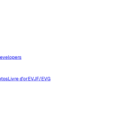
evelopers
otos
Livre d'or
EVJF/EVG