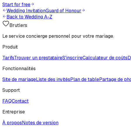
Start for free
Wedding Invitation
Guard of Honour
Back to Wedding A-Z
Brutlers
Le service concierge personnel pour votre mariage.
Produit
Tarifs
Trouver un prestataire
S'inscrire
Calculateur de coûts
D
Fonctionnalités
Site de mariage
Liste des invités
Plan de table
Partage de ph
Support
FAQ
Contact
Entreprise
À propos
Notes de version