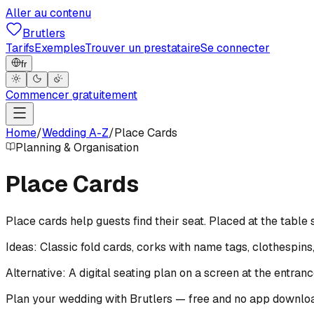
Aller au contenu
Brutlers
Tarifs
Exemples
Trouver un prestataire
Se connecter
fr
Commencer gratuitement
Home
/
Wedding A-Z
/
Place Cards
Planning & Organisation
Place Cards
Place cards help guests find their seat. Placed at the table
Ideas: Classic fold cards, corks with name tags, clothespins,
Alternative: A digital seating plan on a screen at the entranc
Plan your wedding with Brutlers — free and no app downlo