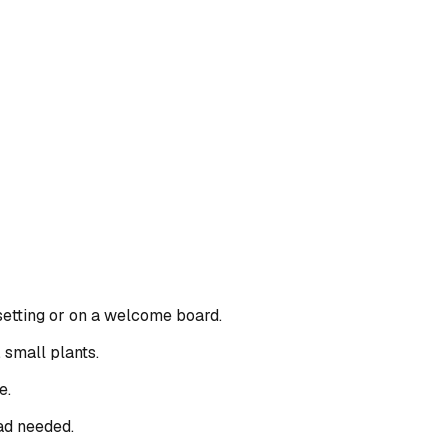
 setting or on a welcome board.
 small plants.
e.
ad needed.