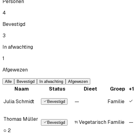
Personen
4
Bevestigd
3
In afwachting
1
Afgewezen
Alle
Bevestigd
In afwachting
Afgewezen
Naam
Status
Dieet
Groep
+1
Julia Schmidt
—
Familie
Bevestigd
Thomas Müller
Vegetarisch
Familie
—
Bevestigd
2