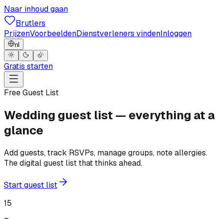
Naar inhoud gaan
Brutlers
Prijzen
Voorbeelden
Dienstverleners vinden
Inloggen
nl
Gratis starten
Free Guest List
Wedding guest list — everything at a
glance
Add guests, track RSVPs, manage groups, note allergies.
The digital guest list that thinks ahead.
Start guest list
15