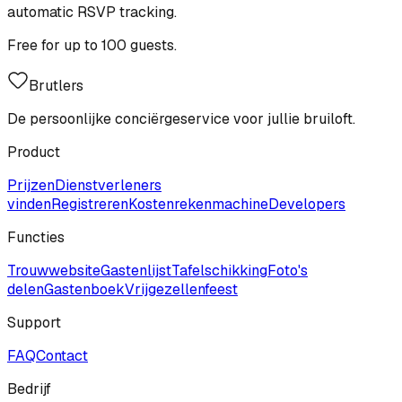
automatic RSVP tracking.
Free for up to 100 guests.
Brutlers
De persoonlijke conciërgeservice voor jullie bruiloft.
Product
Prijzen
Dienstverleners
vinden
Registreren
Kostenrekenmachine
Developers
Functies
Trouwwebsite
Gastenlijst
Tafelschikking
Foto's
delen
Gastenboek
Vrijgezellenfeest
Support
FAQ
Contact
Bedrijf