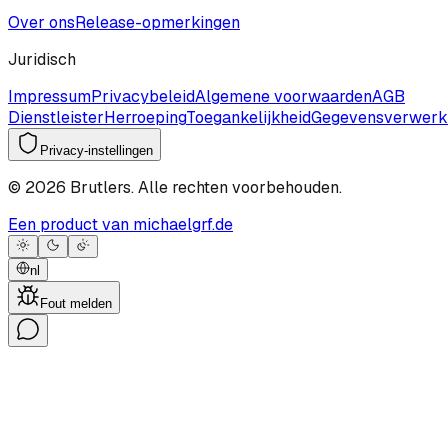
Over ons
Release-opmerkingen
Juridisch
Impressum
Privacybeleid
Algemene voorwaarden
AGB
Dienstleister
Herroeping
Toegankelijkheid
Gegevensverwerk
Privacy-instellingen
©
2026
Brutlers.
Alle rechten voorbehouden.
Een product van michaelgrf.de
nl
Fout melden