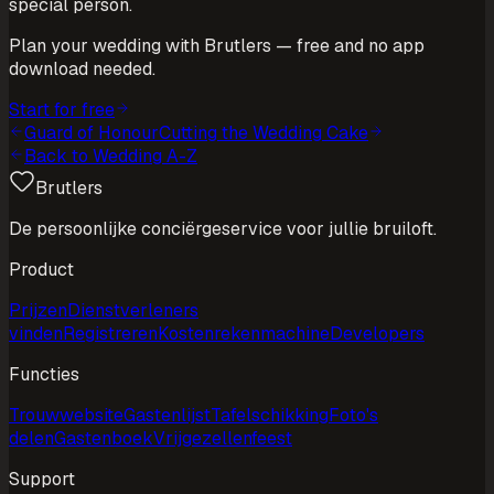
special person.
Plan your wedding with Brutlers — free and no app
download needed.
Start for free
Guard of Honour
Cutting the Wedding Cake
Back to Wedding A-Z
Brutlers
De persoonlijke conciërgeservice voor jullie bruiloft.
Product
Prijzen
Dienstverleners
vinden
Registreren
Kostenrekenmachine
Developers
Functies
Trouwwebsite
Gastenlijst
Tafelschikking
Foto's
delen
Gastenboek
Vrijgezellenfeest
Support