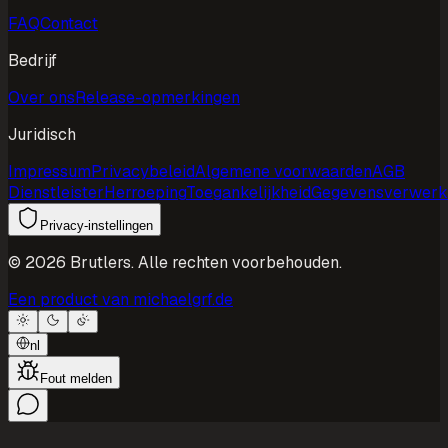
FAQ
Contact
Bedrijf
Over ons
Release-opmerkingen
Juridisch
Impressum
Privacybeleid
Algemene voorwaarden
AGB
Dienstleister
Herroeping
Toegankelijkheid
Gegevensverwerk
Privacy-instellingen
©
2026
Brutlers.
Alle rechten voorbehouden.
Een product van michaelgrf.de
nl
Fout melden