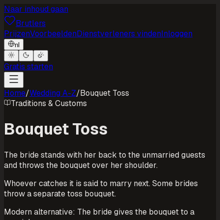
Naar inhoud gaan
Brutlers
Prijzen
Voorbeelden
Dienstverleners vinden
Inloggen
nl
Gratis starten
Home
/
Wedding A-Z
/
Bouquet Toss
Traditions & Customs
Bouquet Toss
The bride stands with her back to the unmarried guests
and throws the bouquet over her shoulder.
Whoever catches it is said to marry next. Some brides
throw a separate toss bouquet.
Modern alternative: The bride gives the bouquet to a